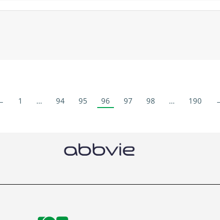
←
1
…
94
95
96
97
98
…
190