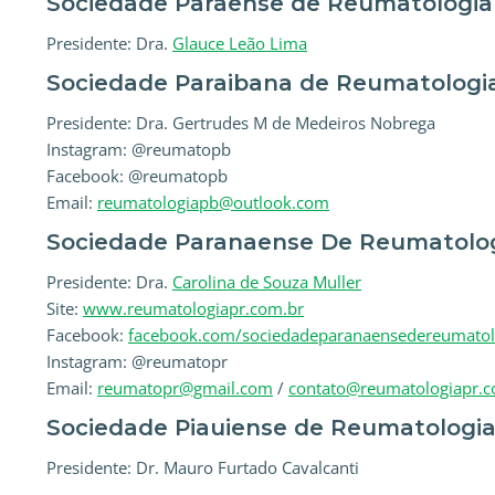
Sociedade Paraense de Reumatologia
Presidente: Dra.
Glauce Leão Lima
Sociedade Paraibana de Reumatologi
Presidente: Dra. Gertrudes M de Medeiros Nobrega
Instagram: @reumatopb
Facebook: @reumatopb
Email:
reumatologiapb@outlook.com
Sociedade Paranaense De Reumatolo
Presidente: Dra.
Carolina de Souza Muller
Site:
www.reumatologiapr.com.br
Facebook:
facebook.com/
sociedadeparanaensedereumato
Instagram: @reumatopr
Email:
reumatopr@gmail.com
/
contato@reumatologiapr.c
Sociedade Piauiense de Reumatologi
Presidente: Dr. Mauro Furtado Cavalcanti