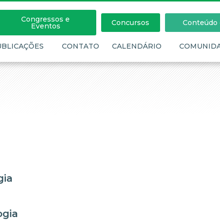
Congressos e
Concursos
Conteúdo c
Eventos
UBLICAÇÕES
CONTATO
CALENDÁRIO
COMUNID
gia
ogia