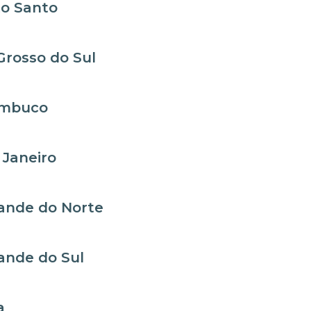
to Santo
rosso do Sul
ambuco
 Janeiro
ande do Norte
ande do Sul
a