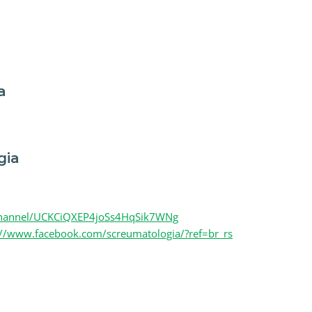
a
gia
channel/UCKCiQXEP4joSs4HqSik7WNg
://www.facebook.com/screumatologia/?ref=br_rs