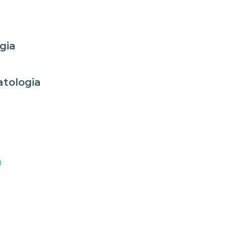
gia
tologia
a