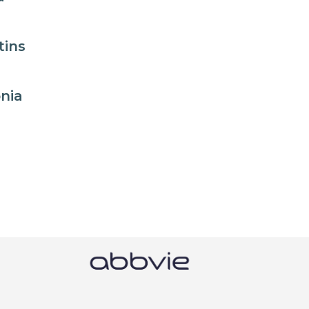
tins
nia