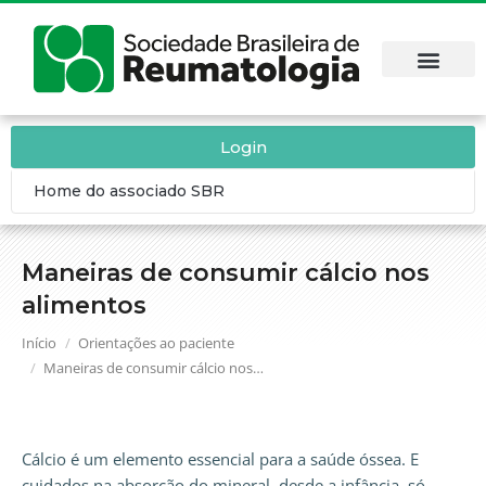
Login
Home do associado SBR
Maneiras de consumir cálcio nos
alimentos
Você está aqui:
Início
Orientações ao paciente
Maneiras de consumir cálcio nos…
Cálcio é um elemento essencial para a saúde óssea. E
cuidados na absorção do mineral, desde a infância, só