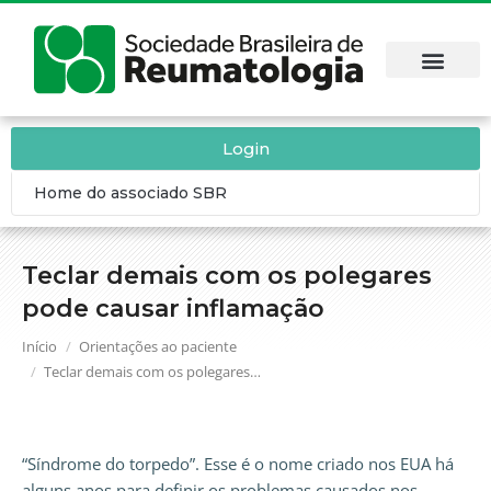
Login
Home do associado SBR
Teclar demais com os polegares
pode causar inflamação
Você está aqui:
Início
Orientações ao paciente
Teclar demais com os polegares…
“Síndrome do torpedo”. Esse é o nome criado nos EUA há
alguns anos para definir os problemas causados nos