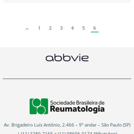
←
1
2
3
4
5
6
Av. Brigadeiro Luís Antônio, 2.466 – 9º andar – São Paulo (SP)
| (11) 3289-7165 e
(11) 98606-0174
(WhatsApp)