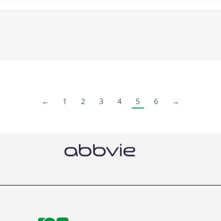
←
1
2
3
4
5
6
→