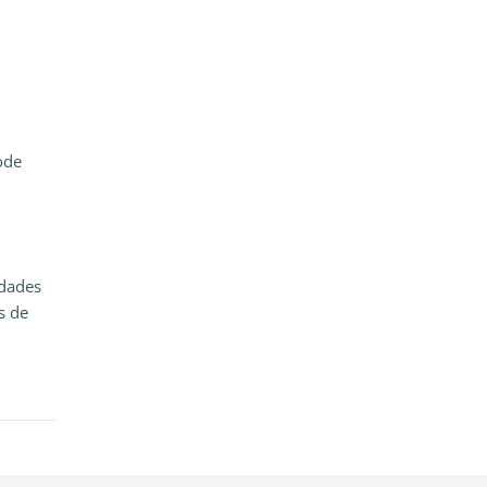
ode
idades
s de