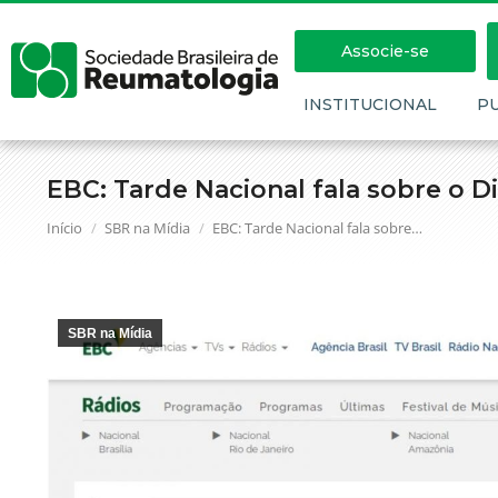
Associe-se
INSTITUCIONAL
P
EBC: Tarde Nacional fala sobre o D
Você está aqui:
Início
SBR na Mídia
EBC: Tarde Nacional fala sobre…
SBR na Mídia