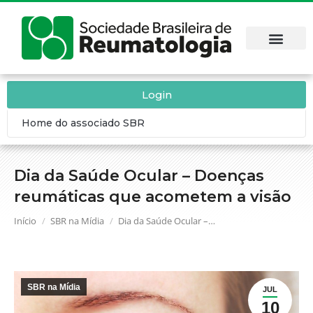
Login
Home do associado SBR
Dia da Saúde Ocular – Doenças
reumáticas que acometem a visão
Você está aqui:
Início
SBR na Mídia
Dia da Saúde Ocular –…
SBR na Mídia
JUL
10