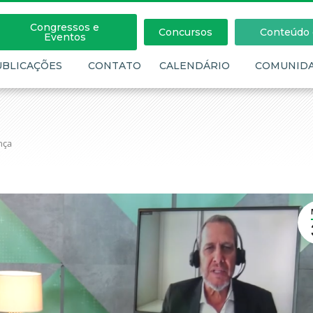
Congressos e
Concursos
Conteúdo c
Eventos
UBLICAÇÕES
CONTATO
CALENDÁRIO
COMUNID
nça