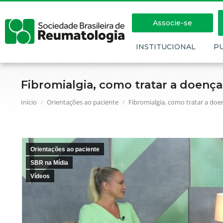
Associe-se
INSTITUCIONAL
P
Fibromialgia, como tratar a doença
Você está aqui:
Início
Orientações ao paciente
Fibromialgia, como tratar a doe
Orientações ao paciente
SBR na Mídia
Vídeos