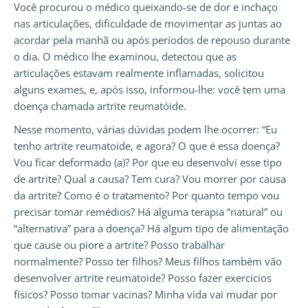
Você procurou o médico queixando-se de dor e inchaço
nas articulações, dificuldade de movimentar as juntas ao
acordar pela manhã ou após períodos de repouso durante
o dia. O médico lhe examinou, detectou que as
articulações estavam realmente inflamadas, solicitou
alguns exames, e, após isso, informou-lhe: você tem uma
doença chamada artrite reumatóide.
Nesse momento, várias dúvidas podem lhe ocorrer: “Eu
tenho artrite reumatoide, e agora? O que é essa doença?
Vou ficar deformado (a)? Por que eu desenvolvi esse tipo
de artrite? Qual a causa? Tem cura? Vou morrer por causa
da artrite? Como é o tratamento? Por quanto tempo vou
precisar tomar remédios? Há alguma terapia “natural” ou
“alternativa” para a doença? Há algum tipo de alimentação
que cause ou piore a artrite? Posso trabalhar
normalmente? Posso ter filhos? Meus filhos também vão
desenvolver artrite reumatoide? Posso fazer exercícios
físicos? Posso tomar vacinas? Minha vida vai mudar por