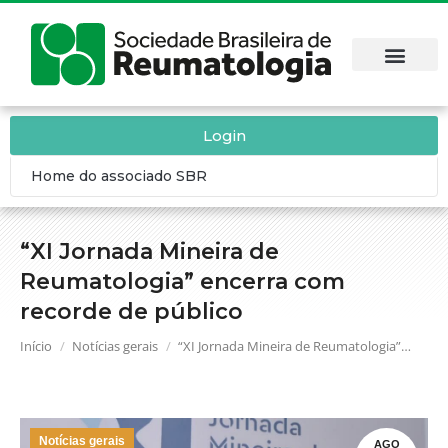
Login
Home do associado SBR
“XI Jornada Mineira de
Reumatologia” encerra com
recorde de público
Você está aqui:
Início
Notícias gerais
“XI Jornada Mineira de Reumatologia”…
Notícias gerais
AGO