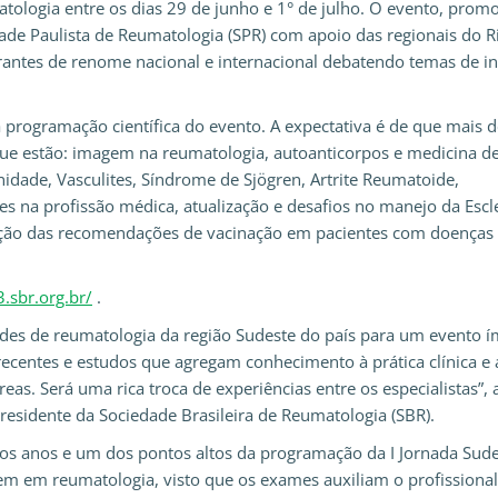
atologia entre os dias 29 de junho e 1° de julho. O evento, prom
dade Paulista de Reumatologia (SPR) com apoio das regionais do R
strantes de renome nacional e internacional debatendo temas de i
programação científica do evento. A expectativa é de que mais 
que estão: imagem na reumatologia, autoanticorpos e medicina d
nidade, Vasculites, Síndrome de Sjögren, Artrite Reumatoide,
s na profissão médica, atualização e desafios no manejo da Escl
ização das recomendações de vacinação em pacientes com doenças
.sbr.org.br/
.
des de reumatologia da região Sudeste do país para um evento 
recentes e estudos que agregam conhecimento à prática clínica e 
eas. Será uma rica troca de experiências entre os especialistas”, 
esidente da Sociedade Brasileira de Reumatologia (SBR).
os anos e um dos pontos altos da programação da I Jornada Sude
em em reumatologia, visto que os exames auxiliam o profissiona