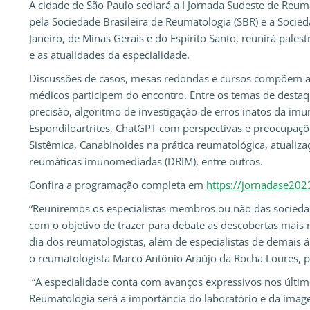
A cidade de São Paulo sediará a I Jornada Sudeste de Reum
pela Sociedade Brasileira de Reumatologia (SBR) e a Socie
Janeiro, de Minas Gerais e do Espírito Santo, reunirá pale
e as atualidades da especialidade.
Discussões de casos, mesas redondas e cursos compõem a 
médicos participem do encontro. Entre os temas de desta
precisão, algoritmo de investigação de erros inatos da imu
Espondiloartrites, ChatGPT com perspectivas e preocupaçõe
Sistêmica, Canabinoides na prática reumatológica, atual
reumáticas imunomediadas (DRIM), entre outros.
Confira a programação completa em
https://jornadase2023
“Reuniremos os especialistas membros ou não das socieda
com o objetivo de trazer para debate as descobertas mais 
dia dos reumatologistas, além de especialistas de demais ár
o reumatologista Marco Antônio Araújo da Rocha Loures, pr
“A especialidade conta com avanços expressivos nos últim
Reumatologia será a importância do laboratório e da imag