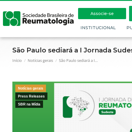
Associe-se
INSTITUCIONAL
P
São Paulo sediará a I Jornada Sud
Você está aqui:
Início
Notícias gerais
São Paulo sediará a I…
Notícias gerais
Press Releases
SBR na Mídia