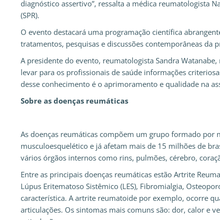
diagnóstico assertivo”, ressalta a médica reumatologista N
(SPR).
O evento destacará uma programação científica abrangente 
tratamentos, pesquisas e discussões contemporâneas da prá
A presidente do evento, reumatologista Sandra Watanabe, r
levar para os profissionais de saúde informações criteriosas
desse conhecimento é o aprimoramento e qualidade na assis
Sobre as doenças reumáticas
As doenças reumáticas compõem um grupo formado por m
musculoesquelético e já afetam mais de 15 milhões de bra
vários órgãos internos como rins, pulmões, cérebro, coraçã
Entre as principais doenças reumáticas estão Artrite Reumato
Lúpus Eritematoso Sistêmico (LES), Fibromialgia, Osteopor
característica. A artrite reumatoide por exemplo, ocorre 
articulações. Os sintomas mais comuns são: dor, calor e ve