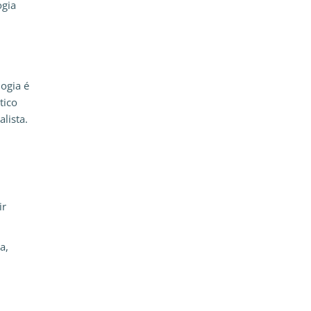
ogia
ogia é
tico
lista.
ir
a,