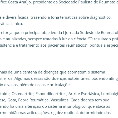
afice Costa Araújo, presidente da Sociedade Paulista de Reumatol
e diversificada, trazendo à tona temáticas sobre diagnóstico,
tica clínica.
eforça que o principal objetivo da I Jornada Sudeste de Reumatol
 e atualizadas, sempre tratadas à luz da ciência. “O resultado prá
tência e tratamento aos pacientes reumáticos”, pontua a especia
ais de uma centena de doenças que acometem o sistema
sileiros. Algumas dessas são doenças autoimunes, podendo ating
o e vasos, além de ossos e articulações.
ide, Osteoartrite, Espondiloartrites, Artrite Psoriásica, Lombalgi
ose, Gota, Febre Reumática, Vasculites. Cada doença tem sua
quando há uma alteração do sistema imunológico, que ataca as
rmelhidão nas articulações, rigidez matinal, deformidade das