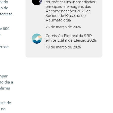
ovido
reumáticas imunomediadas:
principais mensagens das
io de
Recomendações 2025 da
nteresse
Sociedade Brasileira de
Reumatologia
25 de março de 2026
de 600
e
Comissão Eleitoral da SBR
emite Edital de Eleição 2026
erose
18 de março de 2026
ímpar
ao dia a
afirma
ste de
l no