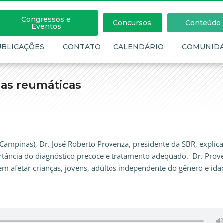
Congressos e
Concursos
Conteúdo c
Eventos
UBLICAÇÕES
CONTATO
CALENDÁRIO
COMUNID
ças reumáticas
ampinas), Dr. José Roberto Provenza, presidente da SBR, explica
rtância do diagnóstico precoce e tratamento adequado. Dr. Prov
 afetar crianças, jovens, adultos independente do gênero e ida