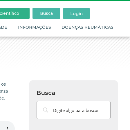
Login
ientífico
Busca
ADE
INFORMAÇÕES
DOENÇAS REUMÁTICAS
 os
enza
Busca
de.