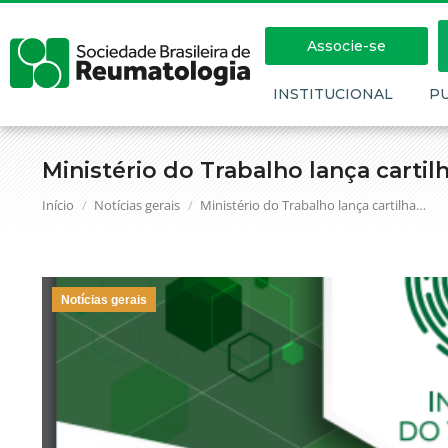
Associe-se
INSTITUCIONAL
P
Ministério do Trabalho lança cart
Você está aqui:
Início
Notícias gerais
Ministério do Trabalho lança cartilha…
Notícias gerais