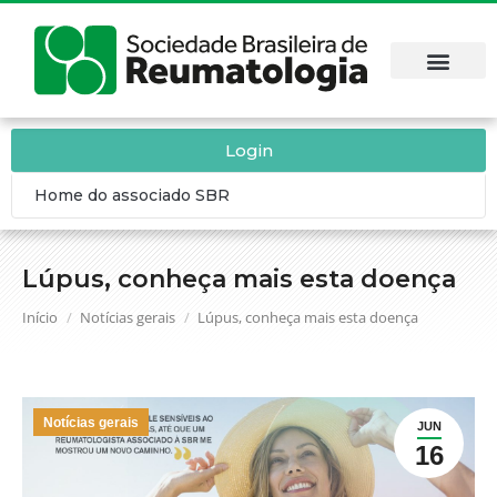
Login
Home do associado SBR
Lúpus, conheça mais esta doença
Você está aqui:
Início
Notícias gerais
Lúpus, conheça mais esta doença
Notícias gerais
JUN
16