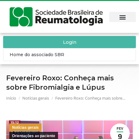
Login
Home do associado SBR
Fevereiro Roxo: Conheça mais
sobre Fibromialgia e Lúpus
Você está aqui:
Início
Notícias gerais
Fevereiro Roxo: Conheça mais sobre…
Notícias gerais
FEV
9
Orientações ao paciente