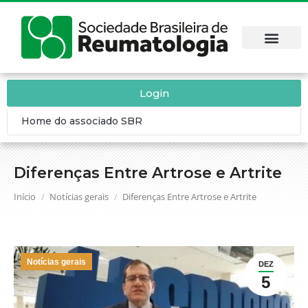
Login
Home do associado SBR
Diferenças Entre Artrose e Artrite
Você está aqui:
Início
Notícias gerais
Diferenças Entre Artrose e Artrite
Notícias gerais
DEZ
5