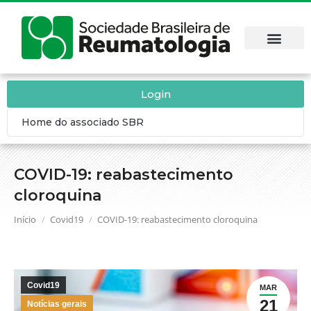
Login
Home do associado SBR
COVID-19: reabastecimento
cloroquina
Você está aqui:
Início
Covid19
COVID-19: reabastecimento cloroquina
Covid19
MAR
21
Notícias gerais