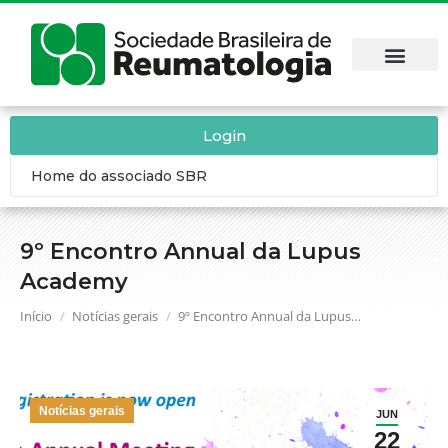
Login
Home do associado SBR
9º Encontro Annual da Lupus
Academy
Você está aqui:
Início
Notícias gerais
9º Encontro Annual da Lupus…
Notícias gerais
JUN
22