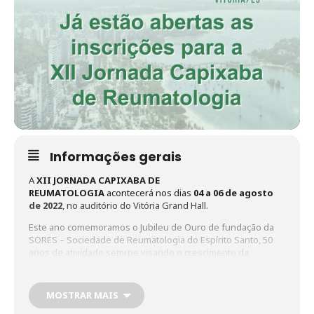
Informações gerais
A
XII JORNADA CAPIXABA DE
REUMATOLOGIA
acontecerá nos dias
04 a 06 de agosto
de 2022
, no auditório do Vitória Grand Hall.
Este ano comemoramos o Jubileu de Ouro de fundação da
SORES – Sociedade de Reumatologia do Espírito Santo, 50
anos de atividade semrpe visando o crescimento da
Reumatologia no nosso Estado.
A comissão científica elaborou a programação com temas
MOSTRAR MAIS
atuais, de grande relevância para a especialidade com o
objetivo de promover a atualização através da troca de