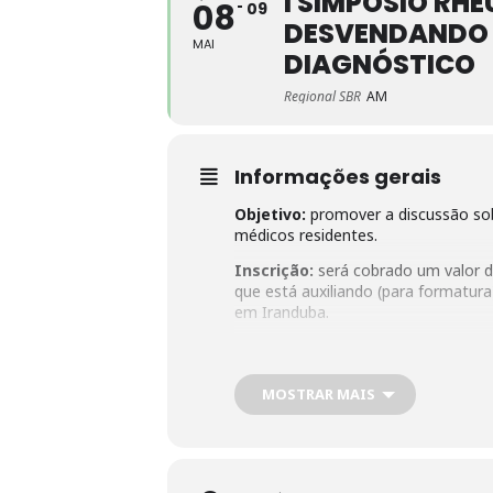
I SIMPÓSIO RH
08
09
DESVENDANDO 
MAI
DIAGNÓSTICO
Regional SBR
AM
Informações gerais
Objetivo:
promover a discussão sob
médicos residentes.
Inscrição:
será cobrado um valor d
que está auxiliando (para formatur
em Iranduba.
Público-alvo:
estudantes de medicin
Coordenadora docente
: Profa. D
MOSTRAR MAIS
celular: (92) 984080263)
PROGRAMAÇÃO:
Primeiro dia: 08/05/24
18:30h – Abertura