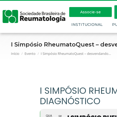
Associe-se
INSTITUCIONAL
P
I Simpósio RheumatoQuest – desve
Você está aqui:
Início
Evento
I Simpósio RheumatoQuest – desvendando…
I SIMPÓSIO RHE
DIAGNÓSTICO
QUA
QUI