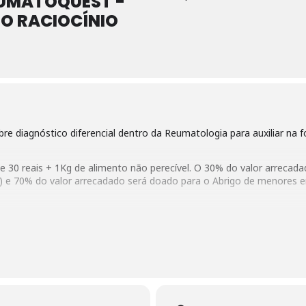
EUMATOQUEST -
O RACIOCÍNIO
re diagnóstico diferencial dentro da Reumatologia para auxiliar na
e 30 reais + 1Kg de alimento não perecível. O 30% do valor arrecad
a) e 70% do valor arrecadado será doado para o Abrigo de menores e
a, internos (finalistas), residentes — estimado em 200 pessoas.
ra. Juliana Guimarães (e-mail: jreboucas@uea.edu.br ;