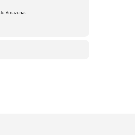
o do Amazonas
le