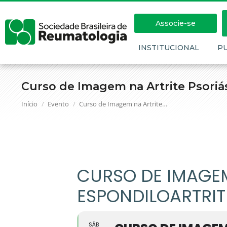
Associe-se
INSTITUCIONAL
P
Curso de Imagem na Artrite Psoriás
Você está aqui:
Início
Evento
Curso de Imagem na Artrite…
CURSO DE IMAGEM
ESPONDILOARTRIT
SÁB