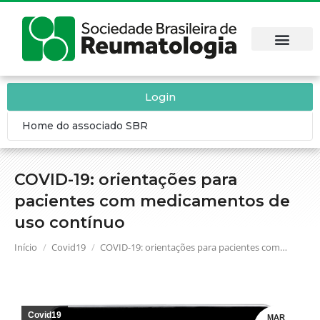
Login
Home do associado SBR
COVID-19: orientações para
pacientes com medicamentos de
uso contínuo
Você está aqui:
Início
Covid19
COVID-19: orientações para pacientes com…
Covid19
MAR