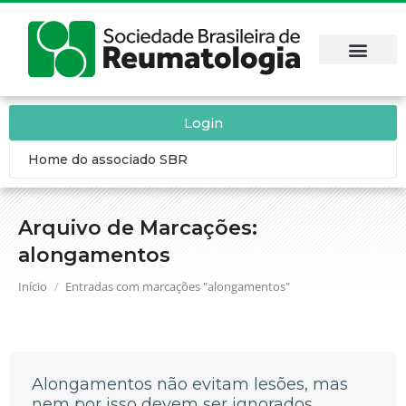
Login
Home do associado SBR
Arquivo de Marcações:
alongamentos
Você está aqui:
Início
Entradas com marcações "alongamentos"
Alongamentos não evitam lesões, mas
nem por isso devem ser ignorados