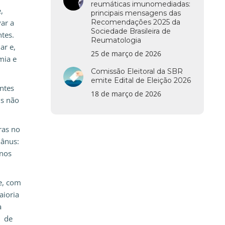
reumáticas imunomediadas:
,
principais mensagens das
ar a
Recomendações 2025 da
Sociedade Brasileira de
ntes.
Reumatologia
ar e,
25 de março de 2026
mia e
Comissão Eleitoral da SBR
emite Edital de Eleição 2026
ntes
18 de março de 2026
Is não
ras no
 ânus:
inos
e, com
aioria
a
, de