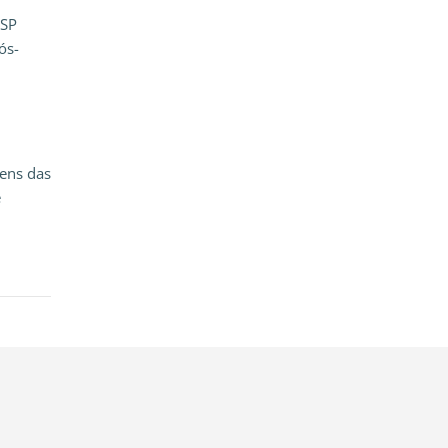
USP
ós-
ens das
e