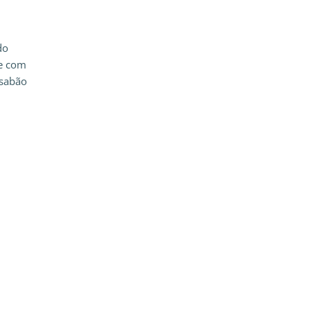
do
se com
 sabão