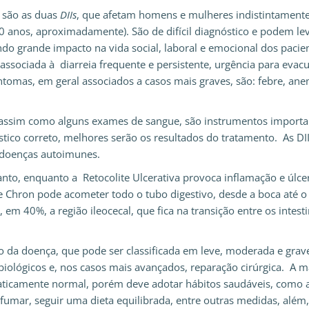
) são as duas
DIIs
, que afetam homens e mulheres indistintamente
0 anos, aproximadamente). São de difícil diagnóstico e podem lev
endo grande impacto na vida social, laboral e emocional dos pacie
ssociada à diarreia frequente e persistente, urgência para evacu
tomas, em geral associados a casos mais graves, são: febre, ane
, assim como alguns exames de sangue, são instrumentos importa
stico correto, melhores serão os resultados do tratamento. As DI
 doenças autoimunes.
to, enquanto a Retocolite Ulcerativa provoca inflamação e úlce
e Chron pode acometer todo o tubo digestivo, desde a boca até o
em 40%, a região ileocecal, que fica na transição entre os intest
o da doença, que pode ser classificada em leve, moderada e grav
biológicos e, nos casos mais avançados, reparação cirúrgica. A m
aticamente normal, porém deve adotar hábitos saudáveis, como 
o fumar, seguir uma dieta equilibrada, entre outras medidas, além