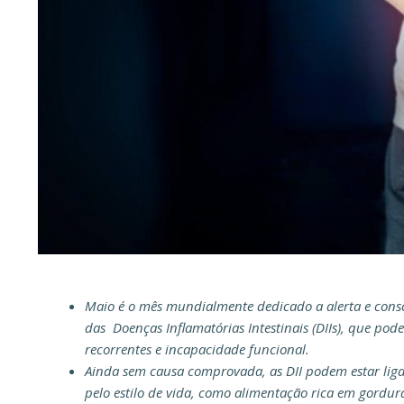
Maio é o mês mundialmente dedicado a alerta e consc
das Doenças Inflamatórias Intestinais (DIIs), que pod
recorrentes e incapacidade funcional.
Ainda sem causa comprovada, as DII podem estar ligad
pelo estilo de vida, como alimentação rica em gordur