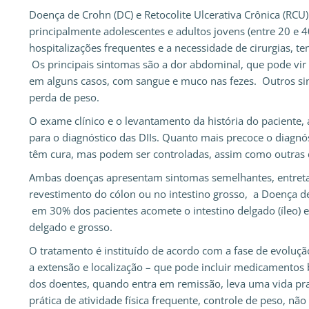
Doença de Crohn (DC) e Retocolite Ulcerativa Crônica (RCU
principalmente adolescentes e adultos jovens (entre 20 e 4
hospitalizações frequentes e a necessidade de cirurgias, t
Os principais sintomas são a dor abdominal, que pode vir a
em alguns casos, com sangue e muco nas fezes. Outros sin
perda de peso.
O exame clínico e o levantamento da história do paciente
para o diagnóstico das DIIs. Quanto mais precoce o diagnó
têm cura, mas podem ser controladas, assim como outras
Ambas doenças apresentam sintomas semelhantes, entretan
revestimento do cólon ou no intestino grosso, a Doença d
em 30% dos pacientes acomete o intestino delgado (íleo) e, 
delgado e grosso.
O tratamento é instituído de acordo com a fase de evoluçã
a extensão e localização – que pode incluir medicamentos 
dos doentes, quando entra em remissão, leva uma vida pr
prática de atividade física frequente, controle de peso, nã