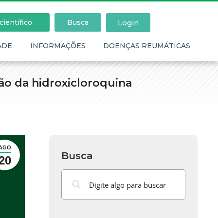
Login
ientífico
Busca
ADE
INFORMAÇÕES
DOENÇAS REUMÁTICAS
não da hidroxicloroquina
AGO
Busca
20