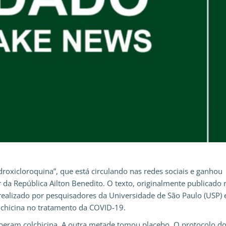
idroxicloroquina”, que está circulando nas redes sociais e ganhou
 da República Ailton Benedito. O texto, originalmente publicado 
, realizado por pesquisadores da Universidade de São Paulo (USP)
olchicina no tratamento da COVID-19.
beram colchicina. A outra metade tomou placebo. O protocolo d