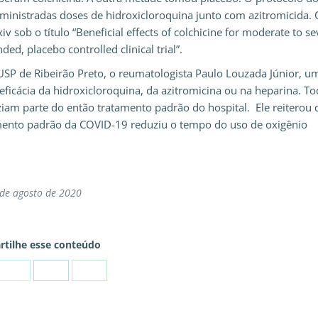
ministradas doses de hidroxicloroquina junto com azitromicida. 
 sob o título “Beneficial effects of colchicine for moderate to se
d, placebo controlled clinical trial”.
USP de Ribeirão Preto, o reumatologista Paulo Louzada Júnior, u
a eficácia da hidroxicloroquina, da azitromicina ou na heparina. T
iam parte do então tratamento padrão do hospital. Ele reiterou 
amento padrão da COVID-19 reduziu o tempo do uso de oxigênio
de agosto de 2020
tilhe esse conteúdo