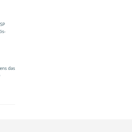
USP
ós-
ens das
e