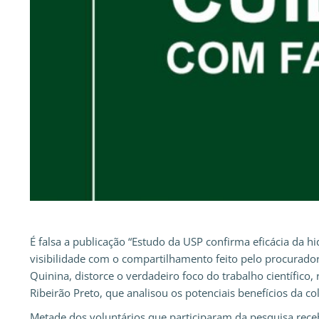
É falsa a publicação “Estudo da USP confirma eficácia da h
visibilidade com o compartilhamento feito pelo procurador
Quinina, distorce o verdadeiro foco do trabalho científico
Ribeirão Preto, que analisou os potenciais benefícios da c
Metade dos voluntários que participaram da pesquisa rece