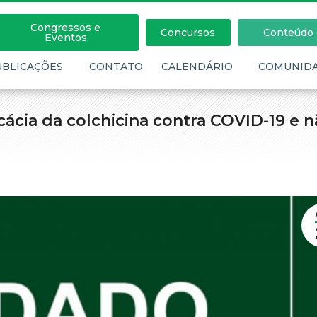
Congressos e
Concursos
Conteúdo c
Eventos
UBLICAÇÕES
CONTATO
CALENDÁRIO
COMUNID
cácia da colchicina contra COVID-19 e 