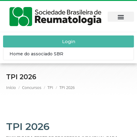
DOENÇAS REUM
SBR CON
CALENDÁRIO
CONTEÚDO C
Login
Home do associado SBR
TPI 2026
Você está aqui:
Início
Concursos
TPI
TPI 2026
TPI 2026