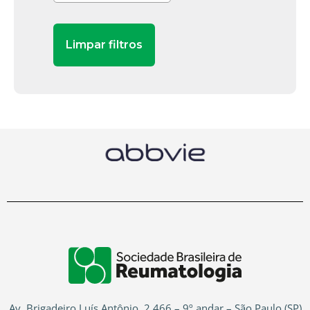
Av. Brigadeiro Luís Antônio, 2.466 – 9º andar – São Paulo (SP)