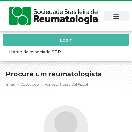
Login
Home do associado SBR
Procure um reumatologista
Você está aqui:
Início
Associado
Vanessa Irusta Dal Pizzol