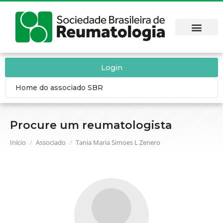
Login
Home do associado SBR
Procure um reumatologista
Você está aqui:
Início
Associado
Tania Maria Simoes L Zenero