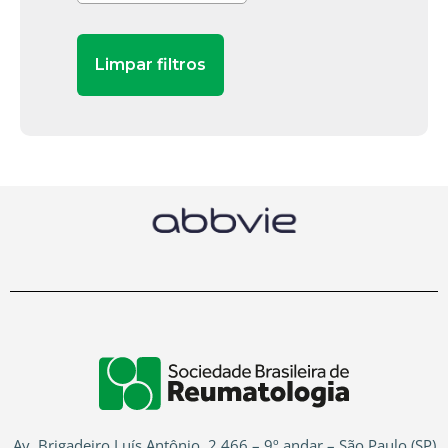
Av. Brigadeiro Luís Antônio, 2.466 – 9º andar – São Paulo (SP)