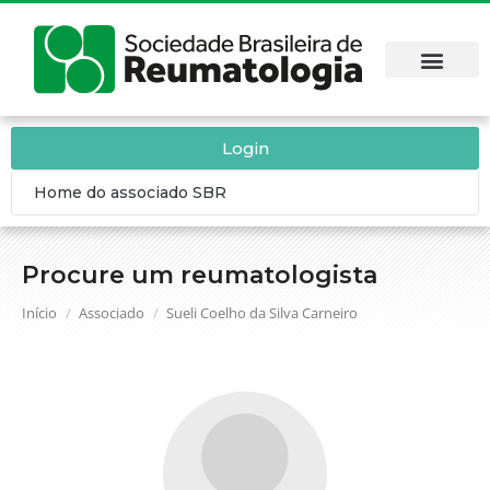
Login
Home do associado SBR
Procure um reumatologista
Você está aqui:
Início
Associado
Sueli Coelho da Silva Carneiro