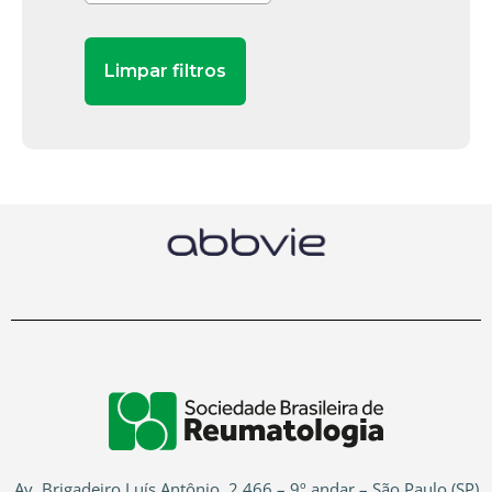
Av. Brigadeiro Luís Antônio, 2.466 – 9º andar – São Paulo (SP)