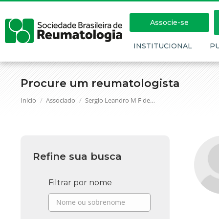
Associe-se
INSTITUCIONAL
P
Procure um reumatologista
Você está aqui:
Início
Associado
Sergio Leandro M F de…
Refine sua busca
Filtrar por nome