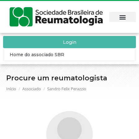
Login
Home do associado SBR
Procure um reumatologista
Você está aqui:
Início
Associado
Sandro Felix Perazzio