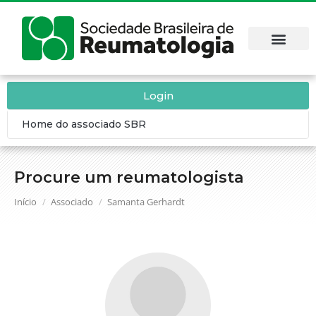
Login
Home do associado SBR
Procure um reumatologista
Você está aqui:
Início
Associado
Samanta Gerhardt