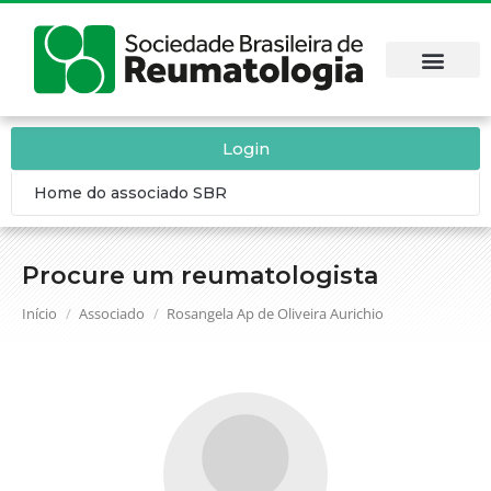
Login
Home do associado SBR
Procure um reumatologista
Você está aqui:
Início
Associado
Rosangela Ap de Oliveira Aurichio