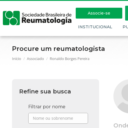
Associe-se
INSTITUCIONAL
P
Procure um reumatologista
Você está aqui:
Início
Associado
Ronaldo Borges Pereira
Refine sua busca
Filtrar por nome
Ond