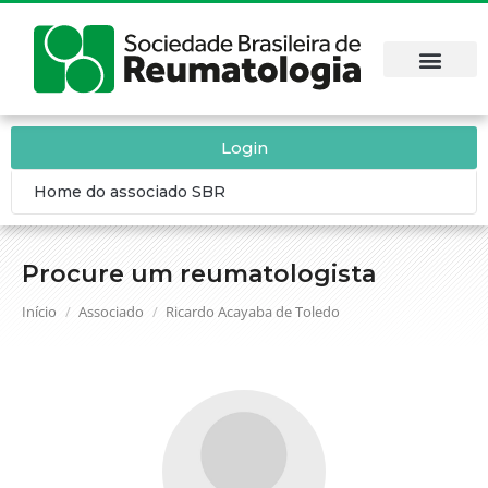
Login
Home do associado SBR
Procure um reumatologista
Você está aqui:
Início
Associado
Ricardo Acayaba de Toledo