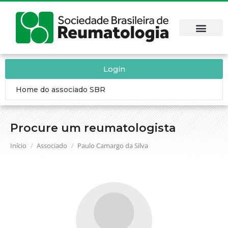
Login
Home do associado SBR
Procure um reumatologista
Você está aqui:
Início
Associado
Paulo Camargo da Silva