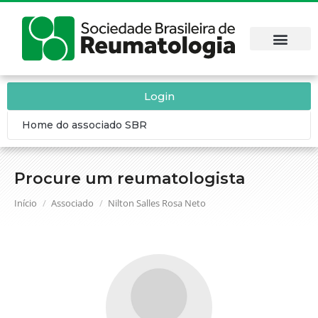
Login
Home do associado SBR
Procure um reumatologista
Você está aqui:
Início
Associado
Nilton Salles Rosa Neto