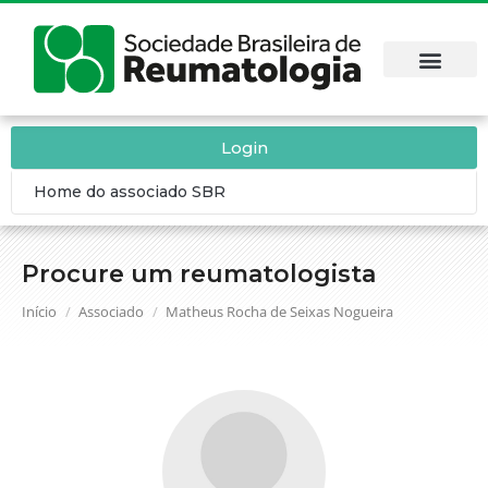
Login
Home do associado SBR
Procure um reumatologista
Você está aqui:
Início
Associado
Matheus Rocha de Seixas Nogueira