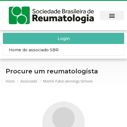
Login
Home do associado SBR
Procure um reumatologista
Você está aqui:
Início
Associado
Martin Fabio Jennings Simoes