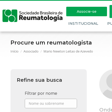
Associe-se
INSTITUCIONAL
P
Procure um reumatologista
Você está aqui:
Início
Associado
Mario Newton Leitao de Azevedo
Refine sua busca
Filtrar por nome
Ond