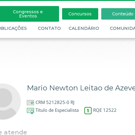
Congressos e
Concursos
Conteúdo c
Eventos
UBLICAÇÕES
CONTATO
CALENDÁRIO
COMUNID
Mario Newton Leitao de Azev
CRM 5212825-0 RJ
Título de Especialista
RQE 12522
e atende