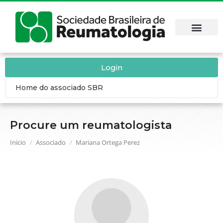
Login
Home do associado SBR
Procure um reumatologista
Você está aqui:
Início
Associado
Mariana Ortega Perez