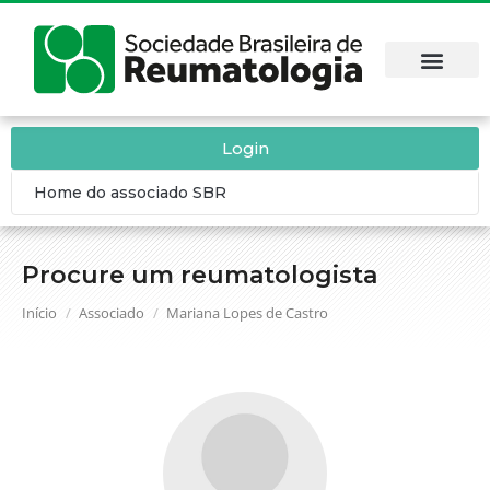
Login
Home do associado SBR
Procure um reumatologista
Você está aqui:
Início
Associado
Mariana Lopes de Castro