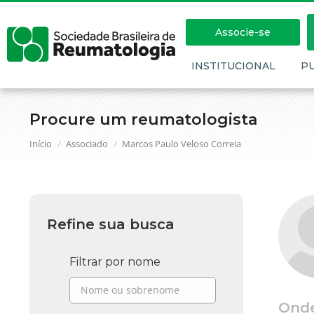
Associe-se
INSTITUCIONAL
P
Procure um reumatologista
Você está aqui:
Início
Associado
Marcos Paulo Veloso Correia
Refine sua busca
Filtrar por nome
Ond