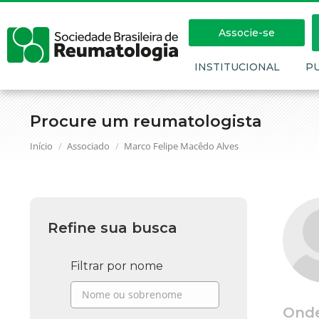
Associe-se
INSTITUCIONAL
P
Procure um reumatologista
Você está aqui:
Início
Associado
Marco Felipe Macêdo Alves
Refine sua busca
Filtrar por nome
Ond