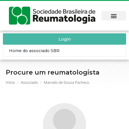
Login
Home do associado SBR
Procure um reumatologista
Você está aqui:
Início
Associado
Marcelo de Souza Pacheco