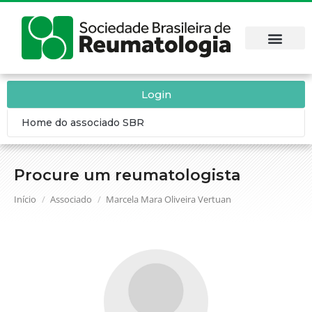
Login
Home do associado SBR
Procure um reumatologista
Você está aqui:
Início
Associado
Marcela Mara Oliveira Vertuan