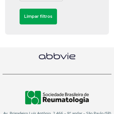
Av. Brigadeiro Luís Antônio, 2.466 – 9º andar – São Paulo (SP)