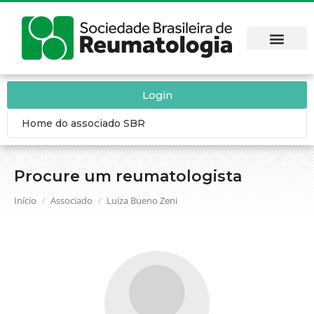
Login
Home do associado SBR
Procure um reumatologista
Você está aqui:
Início
Associado
Luiza Bueno Zeni