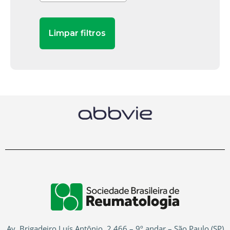
Av. Brigadeiro Luís Antônio, 2.466 – 9º andar – São Paulo (SP)